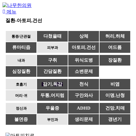
메뉴
질환-아토피,건선
다쳤을때
상체
허리,하체
통증/근관절
류마티즘
아토피,건선
여드름
피부과
구취
위식도병
장질환
내과
심장질환
간담질환
소변문제
감기,독감
천식
비염
호흡기
두통,어지럼
구안와사
이명,난청
머리·귀
우울증
ADHD
건망,치매
정신과
불면증
생리문제
갱년기
부인과