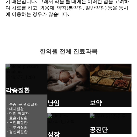
기 때문입니다. 그래서 약을 쓸 때에는 이러한 점을 고려하
여 치료를 하고, 외용제, 약침(봉약침, 일반약침) 등을 동시
에 이용하는 경우가 많습니다.
한의원 전체 진료과목
각종질환
난임
보약
· 통증, 근·관절질환
· 내과질환
· 머리·귀질환
· 호흡기질환
· 부인과질환
· 피부과질환
공진단
· 정신과질환
성장