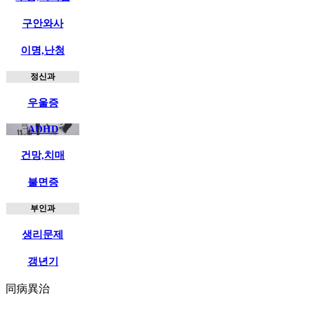
구안와사
이명,난청
정신과
우울증
ADHD
건망,치매
불면증
부인과
생리문제
갱년기
同病異治