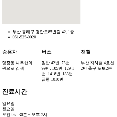
부산 동래구 명안로85번길 42, 1층
051-525-0020
승용차
버스
전철
명장동 나무한의
일반 42번. 73번.
부산 지하철 4호선
원으로 검색
99번. 105번. 129-1
2번 출구 도보2분
번. 1418번. 183번.
급행 1010번
진료시간
일요일
월요일
오전 9시 30분 ~ 오후 7시