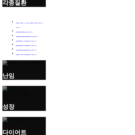
각종질환
· 통증, 근·관절질
환
· 내과질환
· 머리·귀질환
· 호흡기질환
· 부인과질환
· 피부과질환
· 정신과질환
난임
성장
다이어트