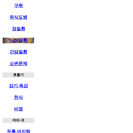
구취
위식도병
장질환
심장질환
간담질환
소변문제
호흡기
감기,독감
천식
비염
머리·귀
두통,어지럼