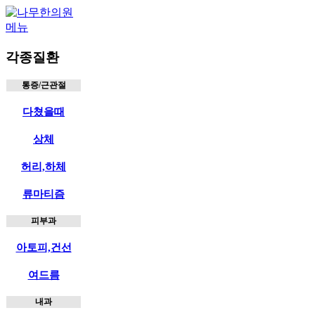
메뉴
각종질환
통증/근관절
다쳤을때
상체
허리,하체
류마티즘
피부과
아토피,건선
여드름
내과